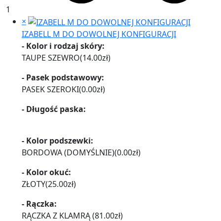
1
×
IZABELL M DO DOWOLNEJ KONFIGURACJI
- Kolor i rodzaj skóry:
TAUPE SZEWRO
(
14.00
zł
)
- Pasek podstawowy:
PASEK SZEROKI
(
0.00
zł
)
- Długość paska:
- Kolor podszewki:
BORDOWA (DOMYŚLNIE)
(
0.00
zł
)
- Kolor okuć:
ZŁOTY
(
25.00
zł
)
- Rączka:
RĄCZKA Z KLAMRĄ
(
81.00
zł
)