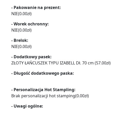
- Pakowanie na prezent:
NIE
(
0.00
zł
)
- Worek ochronny:
NIE
(
0.00
zł
)
- Brelok:
NIE
(
0.00
zł
)
- Dodatkowy pasek:
ZŁOTY ŁAŃCUSZEK TYPU IZABELL Dł. 70 cm
(
57.00
zł
)
- Długość dodatkowego paska:
- Personalizacja Hot Stampling:
Brak personalizacji hot stamping
(
0.00
zł
)
- Uwagi ogólne: