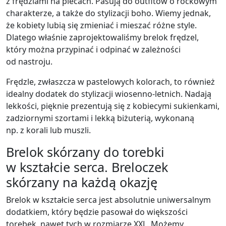
z frędzlami na plecach. Pasują do outfitów o rockowym
charakterze, a także do stylizacji boho. Wiemy jednak,
że kobiety lubią się zmieniać i mieszać różne style.
Dlatego właśnie zaprojektowaliśmy brelok frędzel,
który można przypinać i odpinać w zależności
od nastroju.
Frędzle, zwłaszcza w pastelowych kolorach, to również
idealny dodatek do stylizacji wiosenno-letnich. Nadają
lekkości, pięknie prezentują się z kobiecymi sukienkami,
zadziornymi szortami i lekką biżuterią, wykonaną
np. z korali lub muszli.
Brelok skórzany do torebki
w kształcie serca. Breloczek
skórzany na każdą okazję
Brelok w kształcie serca jest absolutnie uniwersalnym
dodatkiem, który będzie pasował do większości
torebek, nawet tych w rozmiarze XXL. Możemy