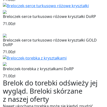
Breloczek-serce turkusowo różowe kryształki DoRP
71.00
zł
Breloczek-serce turkusowo różowe kryształki GOLD
DoRP
71.00
zł
Breloczek-torebka z kryształkami DoRP
71.00
zł
Brelok do torebki odświeży jej
wygląd. Breloki skórzane
z naszej oferty
Nawet ukochana torebka może się kiedyś znudzić.