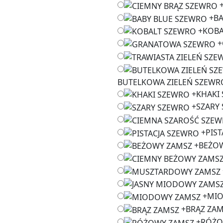
+
BA
+
KOBA
+
BUTELKOWA ZIELEŃ SZEWR
+
KHAKI
+
SZARY
+
PIS
+
BEŻO
+
MIO
+
BRĄZ ZA
+
RÓŻO