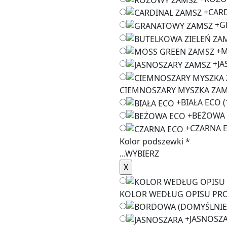
+
CAR
+
G
+
M
+
JA
CIEMNOSZARY MYSZKA ZA
+
BIAŁA ECO
(
+
BEŻOWA
+
CZARNA 
Kolor podszewki
*
...
WYBIERZ
KOLOR WEDŁUG OPISU PR
+
JASNOSZ