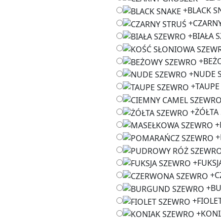
+
BLACK S
+
CZARNY
+
BIAŁA 
+
BEŻ
+
NUDE 
+
TAUPE
+
ŻÓŁTA
+
+
+
FUKSJ
+
C
+
B
+
FIOLE
+
KONI