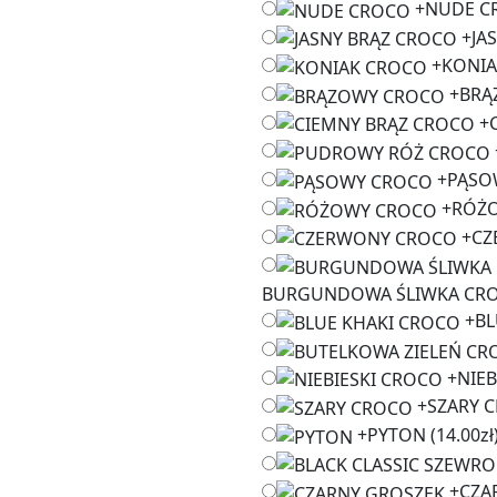
+
NUDE C
+
JA
+
KONIA
+
BRĄ
+
+
PĄSO
+
RÓŻ
+
CZ
BURGUNDOWA ŚLIWKA CR
+
BL
+
NIEB
+
SZARY 
+
PYTON
(14.00zł
+
CZA