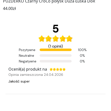
PUZDERKO Czarny CroCo połysk Duża Łuska DoR
44.00
zł
5
(1 opinii)
Pozytywne
100%
Neutralne
0%
Negatywne
0%
Ocenił(a) produkt na
Opinia zamieszczona 24.04.2026
Jakość super