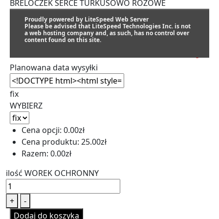
BRELOCZEK SERCE TURKUSOWO RÓŻOWE
KRYSZTAŁKI GOLD
(71.00zł)
Proudly powered by LiteSpeed Web Server
+
Please be advised that LiteSpeed Technologies Inc. is not
a web hosting company and, as such, has no control over
BRELOCZEK TOREBKA Z KRYSZTAŁKAMI
(71.00zł)
content found on this site.
SZACUNKOWY TERMIN REALIZACJI:
Planowana data wysyłki
fix
WYBIERZ
Cena opcji:
0.00
zł
Cena produktu:
25.00
zł
Razem:
0.00
zł
ilość WOREK OCHRONNY
+
-
Dodaj do koszyka