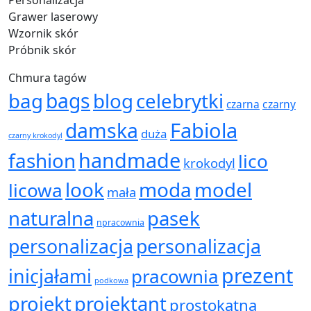
Personalizacja
Grawer laserowy
Wzornik skór
Próbnik skór
Chmura tagów
bag
bags
blog
celebrytki
czarna
czarny
Fabiola
damska
duża
czarny krokodyl
handmade
fashion
lico
krokodyl
look
moda
model
licowa
mała
naturalna
pasek
npracownia
personalizacja
personalizacja
prezent
inicjałami
pracownia
podkowa
projekt
projektant
prostokątna