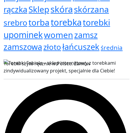
skóra
Sklep
skórzana
rączka
torebka
torba
torebki
srebro
upominek
women
zamsz
zamszowa
łańcuszek
złoto
średnia
Torebki szyte ręcznie w Polsce. Zamów
zindywidualizowany projekt, specjalnie dla Ciebie!