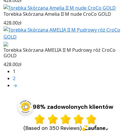
428.00
zł
Torebka Skórzana Amelia II M nude CroCo GOLD
428.00
zł
Torebka Skórzana AMELIA II M Pudrowy róż CroCo
GOLD
428.00
zł
1
2
→
98% zadowolonych klientów
(Based on 350 Reviews)