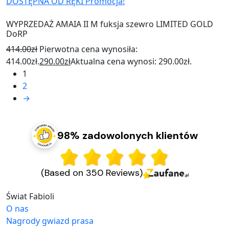
DOSTĘPNA OD RĘKI
Promocja!
WYPRZEDAŻ AMAIA II M fuksja szewro LIMITED GOLD
DoRP
414.00
zł
Pierwotna cena wynosiła:
414.00zł.
290.00
zł
Aktualna cena wynosi: 290.00zł.
1
2
→
98% zadowolonych klientów
(Based on 350 Reviews)
Świat Fabioli
O nas
Nagrody gwiazd prasa