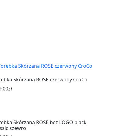
rebka Skórzana ROSE czerwony CroCo
9.00
zł
rebka Skórzana ROSE bez LOGO black
assic szewro