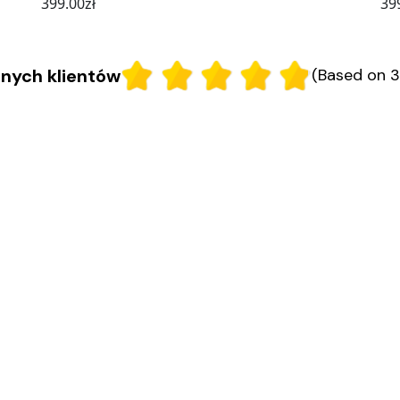
399.00
zł
39
nych klientów
(Based on 