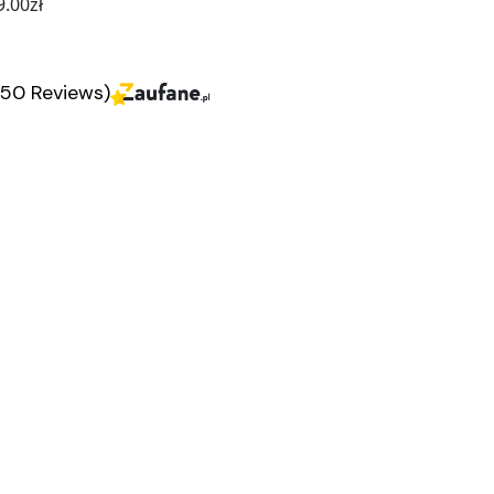
9.00
zł
350 Reviews)