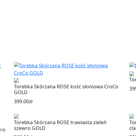
To
Torebka Skórzana ROSE kość słoniowa CroCo
39
GOLD
399.00
zł
Torebka Skórzana ROSE trawiasta zieleń
To
szewro GOLD
cl
wro