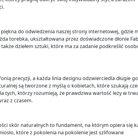
i.
piękna do odwiedzenia naszej strony internetowej, gdzie
ażda torebka, ukształtowana przez doświadczone dłonie Fabi
e także dziełem sztuki, które ma za zadanie podkreślić oso
onią precyzji, a każda linia designu odzwierciedla długie g
turalnej są tworzone z myślą o kobietach, które szukają cz
la tych, którzy rozumieją, że prawdziwa wartość leży w trwa
 wraz z czasem.
kości skór naturalnych to fundament, na którym opiera się 
miosło, które z pokolenia na pokolenie jest szlifowane