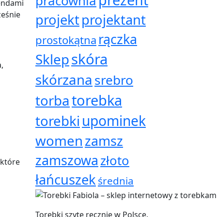
pracownia
rendami
ześnie
projekt
projektant
rączka
prostokątna
skóra
Sklep
,
skórzana
srebro
torebka
torba
torebki
upominek
women
zamsz
zamszowa
złoto
 które
łańcuszek
średnia
Torebki szyte ręcznie w Polsce.