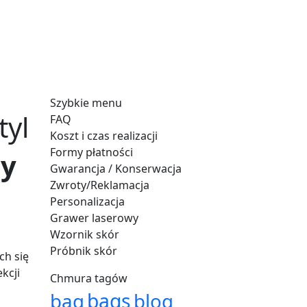
Szybkie menu
tyl
FAQ
Koszt i czas realizacji
Formy płatności
ny
Gwarancja / Konserwacja
Zwroty/Reklamacja
Personalizacja
Grawer laserowy
Wzornik skór
Próbnik skór
ch się
kcji
Chmura tagów
bag
bags
blog