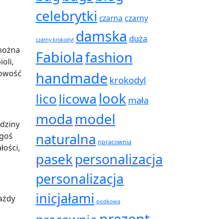
celebrytki
czarna
czarny
damska
duża
czarny krokodyl
 można
Fabiola
fashion
oli,
bowość
handmade
krokodyl
look
lico
licowa
mała
moda
model
odziny
naturalna
egoś
npracownia
łości,
pasek
personalizacja
personalizacja
inicjałami
każdy
podkowa
prezent