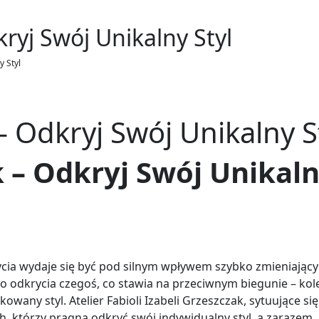
ryj Swój Unikalny Styl
y Styl
– Odkryj Swój Unikalny S
 – Odkryj Swój Unikal
życia wydaje się być pod silnym wpływem szybko zmieniający
 odkrycia czegoś, co stawia na przeciwnym biegunie – kole
owany styl. Atelier Fabioli Izabeli Grzeszczak, sytuujące się
h, którzy pragną odkryć swój indywidualny styl, a zarazem