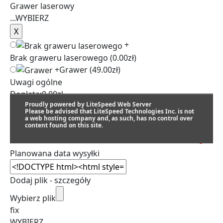
Grawer laserowy
...
WYBIERZ
+
Brak graweru laserowego
(0.00zł)
+
Grawer
(49.00zł)
Uwagi ogólne
Dopłata:
0.00
zł
Proudly powered by LiteSpeed Web Server
Please be advised that LiteSpeed Technologies Inc. is not
a web hosting company and, as such, has no control over
content found on this site.
SZACUNKOWY TERMIN REALIZACJI:
Planowana data wysyłki
Dodaj plik - szczegóły
Wybierz plik
fix
WYBIERZ