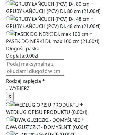
+
GRUBY ŁAŃCUCH (PCV) Dł. 80 cm
(21.00zł)
+
GRUBY ŁAŃCUCH (PCV) Dł. 48 cm
(21.00zł)
+
PASEK DO NERKI Dł. max 100 cm
(21.00zł)
Długość paska
Dopłata:
0.00
zł
Rodzaj zapięcia
*
...
WYBIERZ
+
WEDŁUG OPISU PRODUKTU
(0.00zł)
+
DWA GUZICZKI - DOMYŚLNIE
(0.00zł)
+
GŁADKIE
(0.00zł)