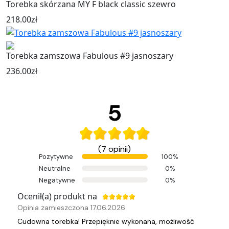
Torebka skórzana MY F black classic szewro
218.00
zł
Torebka zamszowa Fabulous #9 jasnoszary
236.00
zł
5
(7 opinii)
Pozytywne
100%
Neutralne
0%
Negatywne
0%
Ocenił(a) produkt na
Opinia zamieszczona 17.06.2026
Cudowna torebka! Przepięknie wykonana, możliwość