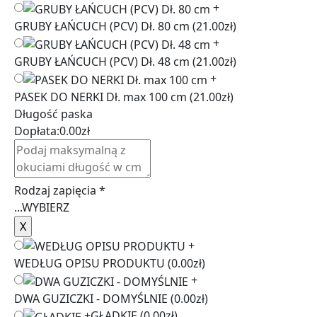
+
GRUBY ŁAŃCUCH (PCV) Dł. 80 cm
(21.00zł)
+
GRUBY ŁAŃCUCH (PCV) Dł. 48 cm
(21.00zł)
+
PASEK DO NERKI Dł. max 100 cm
(21.00zł)
Długość paska
Dopłata:
0.00
zł
Rodzaj zapięcia
*
...
WYBIERZ
+
WEDŁUG OPISU PRODUKTU
(0.00zł)
+
DWA GUZICZKI - DOMYŚLNIE
(0.00zł)
+
GŁADKIE
(0.00zł)