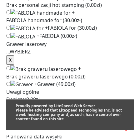
Brak personalizacji hot stamping
(0.00zł)
+
FABIOLA handmade for
(30.00zł)
+
FABIOLA for
(30.00zł)
+
FABIOLA
(0.00zł)
Grawer laserowy
...
WYBIERZ
+
Brak graweru laserowego
(0.00zł)
+
Grawer
(49.00zł)
Uwagi ogólne
Dopłata:
0.00
zł
Proudly powered by LiteSpeed Web Server
Please be advised that LiteSpeed Technologies Inc. is not
a web hosting company and, as such, has no control over
content found on this site.
SZACUNKOWY TERMIN REALIZACJI:
Planowana data wysyłki