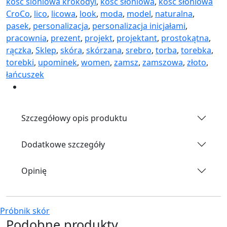
kosc sloniowa krokodyl
,
kość słoniowa
,
kość słoniowa
CroCo
,
lico
,
licowa
,
look
,
moda
,
model
,
naturalna
,
pasek
,
personalizacja
,
personalizacja inicjałami
,
pracownia
,
prezent
,
projekt
,
projektant
,
prostokątna
,
rączka
,
Sklep
,
skóra
,
skórzana
,
srebro
,
torba
,
torebka
,
torebki
,
upominek
,
women
,
zamsz
,
zamszowa
,
złoto
,
łańcuszek
Szczegółowy opis produktu
Dodatkowe szczegóły
Opinię
Próbnik skór
Podobne produkty