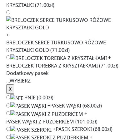
KRYSZTAŁKI
(71.00zł)
+
BRELOCZEK SERCE TURKUSOWO RÓŻOWE
KRYSZTAŁKI GOLD
(71.00zł)
+
BRELOCZEK TOREBKA Z KRYSZTAŁKAMI
(71.00zł)
Dodatkowy pasek
...
WYBIERZ
+
NIE
(0.00zł)
+
PASEK WĄSKI
(68.00zł)
+
PASEK WĄSKI Z PUZDERKIEM
(101.00zł)
+
PASEK SZEROKI
(68.00zł)
+