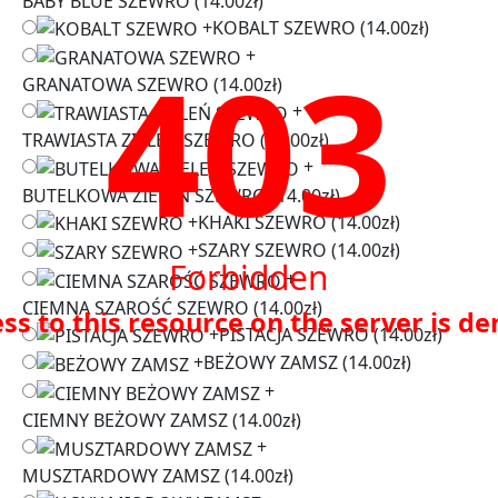
BABY BLUE SZEWRO
(14.00zł)
+
KOBALT SZEWRO
(14.00zł)
403
+
GRANATOWA SZEWRO
(14.00zł)
+
TRAWIASTA ZIELEŃ SZEWRO
(14.00zł)
+
BUTELKOWA ZIELEŃ SZEWRO
(14.00zł)
+
KHAKI SZEWRO
(14.00zł)
+
SZARY SZEWRO
(14.00zł)
Forbidden
+
CIEMNA SZAROŚĆ SZEWRO
(14.00zł)
ss to this resource on the server is de
+
PISTACJA SZEWRO
(14.00zł)
+
BEŻOWY ZAMSZ
(14.00zł)
+
CIEMNY BEŻOWY ZAMSZ
(14.00zł)
+
MUSZTARDOWY ZAMSZ
(14.00zł)