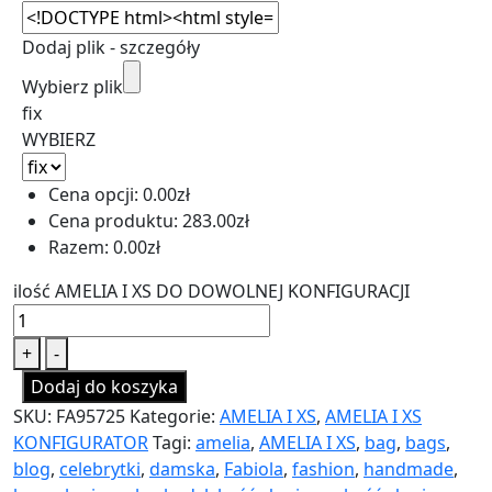
Dodaj plik - szczegóły
Wybierz plik
fix
WYBIERZ
Cena opcji:
0.00
zł
Cena produktu:
283.00
zł
Razem:
0.00
zł
ilość AMELIA I XS DO DOWOLNEJ KONFIGURACJI
+
-
Dodaj do koszyka
SKU:
FA95725
Kategorie:
AMELIA I XS
,
AMELIA I XS
KONFIGURATOR
Tagi:
amelia
,
AMELIA I XS
,
bag
,
bags
,
blog
,
celebrytki
,
damska
,
Fabiola
,
fashion
,
handmade
,