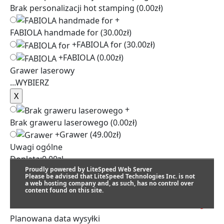
Brak personalizacji hot stamping
(0.00zł)
+
FABIOLA handmade for
(30.00zł)
+
FABIOLA for
(30.00zł)
+
FABIOLA
(0.00zł)
Grawer laserowy
...
WYBIERZ
+
Brak graweru laserowego
(0.00zł)
+
Grawer
(49.00zł)
Uwagi ogólne
Dopłata:
0.00
zł
Proudly powered by LiteSpeed Web Server
Please be advised that LiteSpeed Technologies Inc. is not
a web hosting company and, as such, has no control over
content found on this site.
SZACUNKOWY TERMIN REALIZACJI:
Planowana data wysyłki