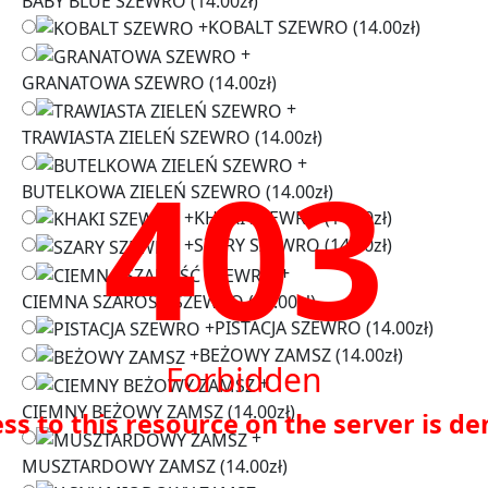
BABY BLUE SZEWRO
(14.00zł)
+
KOBALT SZEWRO
(14.00zł)
+
GRANATOWA SZEWRO
(14.00zł)
+
TRAWIASTA ZIELEŃ SZEWRO
(14.00zł)
403
+
BUTELKOWA ZIELEŃ SZEWRO
(14.00zł)
+
KHAKI SZEWRO
(14.00zł)
+
SZARY SZEWRO
(14.00zł)
+
CIEMNA SZAROŚĆ SZEWRO
(14.00zł)
+
PISTACJA SZEWRO
(14.00zł)
+
BEŻOWY ZAMSZ
(14.00zł)
Forbidden
+
CIEMNY BEŻOWY ZAMSZ
(14.00zł)
ss to this resource on the server is de
+
MUSZTARDOWY ZAMSZ
(14.00zł)