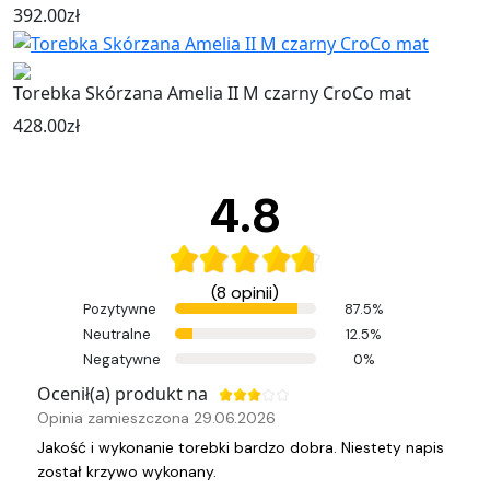
392.00
zł
Torebka Skórzana Amelia II M czarny CroCo mat
428.00
zł
4.8
(8 opinii)
Pozytywne
87.5%
Neutralne
12.5%
Negatywne
0%
Ocenił(a) produkt na
Opinia zamieszczona 29.06.2026
Jakość i wykonanie torebki bardzo dobra. Niestety napis
został krzywo wykonany.