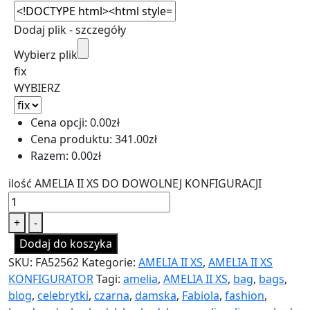
Dodaj plik - szczegóły
Wybierz plik
fix
WYBIERZ
Cena opcji:
0.00
zł
Cena produktu:
341.00
zł
Razem:
0.00
zł
ilość AMELIA II XS DO DOWOLNEJ KONFIGURACJI
+
-
Dodaj do koszyka
SKU:
FA52562
Kategorie:
AMELIA II XS
,
AMELIA II XS
KONFIGURATOR
Tagi:
amelia
,
AMELIA II XS
,
bag
,
bags
,
blog
,
celebrytki
,
czarna
,
damska
,
Fabiola
,
fashion
,