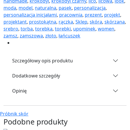
handmade
,
krokodyl
,
krokodyl czarny
,
lico
,
licowa
,
look
,
moda
,
model
,
naturalna
,
pasek
,
personalizacja
,
personalizacja inicjałami
,
pracownia
,
prezent
,
projekt
,
projektant
,
prostokątna
,
rączka
,
Sklep
,
skóra
,
skórzana
,
srebro
,
torba
,
torebka
,
torebki
,
upominek
,
women
,
zamsz
,
zamszowa
,
złoto
,
łańcuszek
Szczegółowy opis produktu
Dodatkowe szczegóły
Opinię
Próbnik skór
Podobne produkty