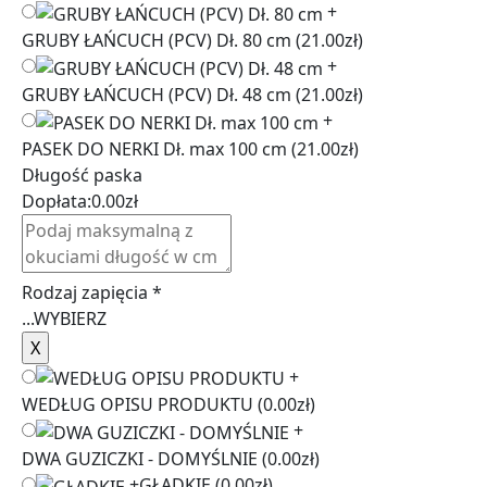
+
GRUBY ŁAŃCUCH (PCV) Dł. 80 cm
(21.00zł)
+
GRUBY ŁAŃCUCH (PCV) Dł. 48 cm
(21.00zł)
+
PASEK DO NERKI Dł. max 100 cm
(21.00zł)
Długość paska
Dopłata:
0.00
zł
Rodzaj zapięcia
*
...
WYBIERZ
+
WEDŁUG OPISU PRODUKTU
(0.00zł)
+
DWA GUZICZKI - DOMYŚLNIE
(0.00zł)
+
GŁADKIE
(0.00zł)