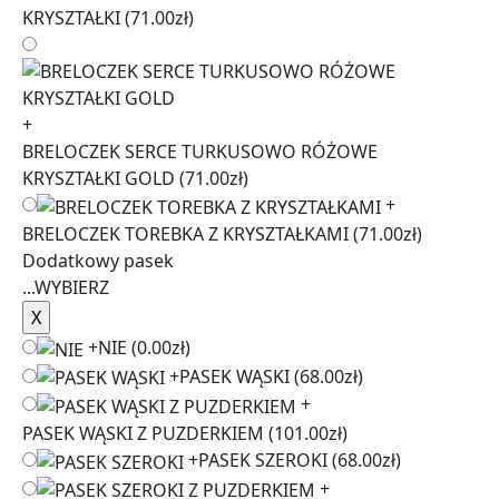
KRYSZTAŁKI
(71.00zł)
+
BRELOCZEK SERCE TURKUSOWO RÓŻOWE
KRYSZTAŁKI GOLD
(71.00zł)
+
BRELOCZEK TOREBKA Z KRYSZTAŁKAMI
(71.00zł)
Dodatkowy pasek
...
WYBIERZ
+
NIE
(0.00zł)
+
PASEK WĄSKI
(68.00zł)
+
PASEK WĄSKI Z PUZDERKIEM
(101.00zł)
+
PASEK SZEROKI
(68.00zł)
+