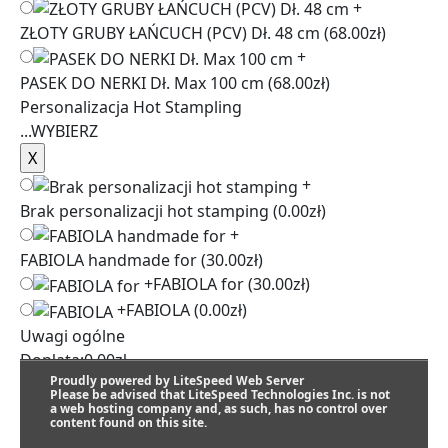
+
ZŁOTY GRUBY ŁAŃCUCH (PCV) Dł. 48 cm
(68.00zł)
+
PASEK DO NERKI Dł. Max 100 cm
(68.00zł)
Personalizacja Hot Stampling
...
WYBIERZ
+
Brak personalizacji hot stamping
(0.00zł)
+
FABIOLA handmade for
(30.00zł)
+
FABIOLA for
(30.00zł)
+
FABIOLA
(0.00zł)
Uwagi ogólne
Dopłata:
0.00
zł
Proudly powered by LiteSpeed Web Server
Please be advised that LiteSpeed Technologies Inc. is not
a web hosting company and, as such, has no control over
content found on this site.
SZACUNKOWY TERMIN REALIZACJI: