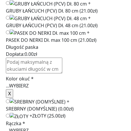
+
GRUBY ŁAŃCUCH (PCV) Dł. 80 cm
(21.00zł)
+
GRUBY ŁAŃCUCH (PCV) Dł. 48 cm
(21.00zł)
+
PASEK DO NERKI Dł. max 100 cm
(21.00zł)
Długość paska
Dopłata:
0.00
zł
Kolor okuć
*
...
WYBIERZ
+
SREBRNY (DOMYŚLNIE)
(0.00zł)
+
ZŁOTY
(25.00zł)
Rączka
*
...
WYBIERZ