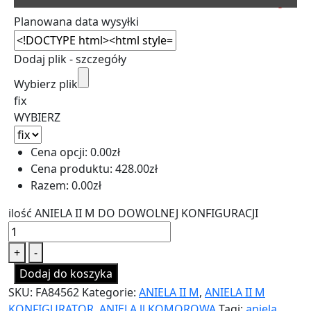
Planowana data wysyłki
Dodaj plik - szczegóły
Wybierz plik
fix
WYBIERZ
Cena opcji:
0.00
zł
Cena produktu:
428.00
zł
Razem:
0.00
zł
ilość ANIELA II M DO DOWOLNEJ KONFIGURACJI
+
-
Dodaj do koszyka
SKU:
FA84562
Kategorie:
ANIELA II M
,
ANIELA II M
KONFIGURATOR
,
ANIELA ll KOMOROWA
Tagi:
aniela
,