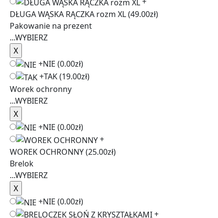
+
DŁUGA WĄSKA RĄCZKA rozm XL
(49.00zł)
Pakowanie na prezent
...
WYBIERZ
+
NIE
(0.00zł)
+
TAK
(19.00zł)
Worek ochronny
...
WYBIERZ
+
NIE
(0.00zł)
+
WOREK OCHRONNY
(25.00zł)
Brelok
...
WYBIERZ
+
NIE
(0.00zł)
+