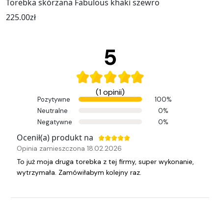
Torebka skórzana Fabulous khaki szewro
225.00
zł
5
(1 opinii)
Pozytywne
100%
Neutralne
0%
Negatywne
0%
Ocenił(a) produkt na
Opinia zamieszczona 18.02.2026
To już moja druga torebka z tej firmy, super wykonanie,
wytrzymała. Zamówiłabym kolejny raz.