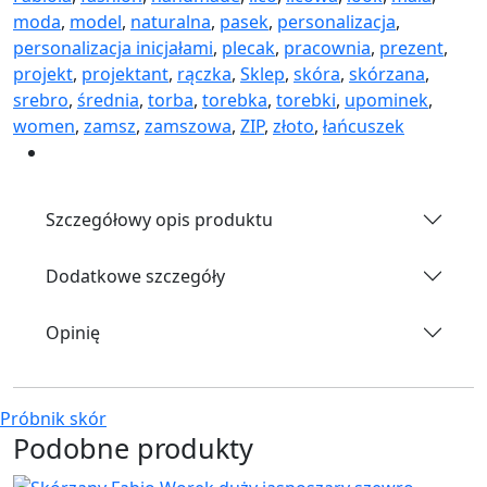
moda
,
model
,
naturalna
,
pasek
,
personalizacja
,
personalizacja inicjałami
,
plecak
,
pracownia
,
prezent
,
projekt
,
projektant
,
rączka
,
Sklep
,
skóra
,
skórzana
,
srebro
,
średnia
,
torba
,
torebka
,
torebki
,
upominek
,
women
,
zamsz
,
zamszowa
,
ZIP
,
złoto
,
łańcuszek
Szczegółowy opis produktu
Dodatkowe szczegóły
Opinię
Próbnik skór
Podobne produkty