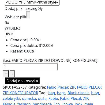
Dodaj plik - szczegóły
Wybierz plik
fix
WYBIERZ
Cena opcji:
0.00
zł
Cena produktu:
312.00
zł
Razem:
0.00
zł
ilość FABIO PLECAK ZIP DO DOWOLNEJ KONFIGURACJI
+
-
Dodaj do koszyka
SKU:
FA52737
Kategorie:
Fabio Plecak ZIP
,
FABIO PLECAK
ZIP KONFIGURATOR
Tagi:
bag
,
bags
,
Black classic
,
blog
,
celebrytki
,
damska
,
duża
,
Fabio
,
Fabio Plecak ZIP
,
Fabiola
,
fashion
,
handmade
,
lico
,
licowa
,
look
,
mała
,