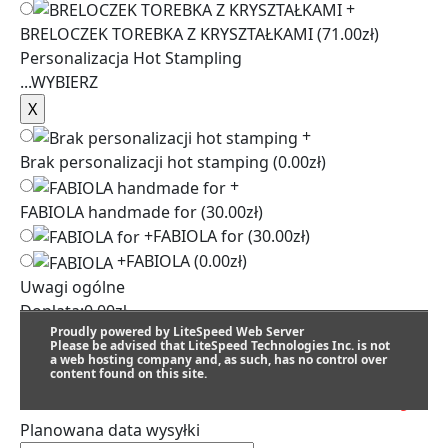
+
BRELOCZEK TOREBKA Z KRYSZTAŁKAMI
(71.00zł)
Personalizacja Hot Stampling
...
WYBIERZ
+
Brak personalizacji hot stamping
(0.00zł)
+
FABIOLA handmade for
(30.00zł)
+
FABIOLA for
(30.00zł)
+
FABIOLA
(0.00zł)
Uwagi ogólne
Dopłata:
0.00
zł
Proudly powered by LiteSpeed Web Server
Please be advised that LiteSpeed Technologies Inc. is not
a web hosting company and, as such, has no control over
content found on this site.
SZACUNKOWY TERMIN REALIZACJI:
Planowana data wysyłki