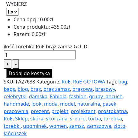
WYBIERZ
Cena opcji:
0.00
zł
Cena produktu:
435.00
zł
Razem:
0.00
zł
ilość Torebka RuE brąz zamsz GOLD
+
-
Dodaj do koszyka
SKU:
FA27638
Kategorie:
RuE
,
RuE GOTOWA
Tagi:
bag
,
bags
,
blog
,
brąz
,
brąz zamsz
,
brązowa
,
brązowy
,
celebrytki
,
damska
,
Fabiola
,
fashion
,
gruby-lancuch
,
handmade
,
look
,
moda
,
model
,
naturalna
,
pasek
,
pracownia
,
prezent
,
projekt
,
projektant
,
prostokątna
,
RuE
,
Sklep
,
skóra
,
skórzana
,
srebro
,
torba
,
torebka
,
torebki
,
upominek
,
women
,
zamsz
,
zamszowa
,
złoto
,
łańcuszek