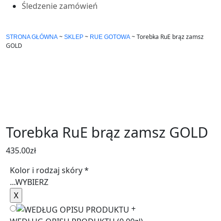
Śledzenie zamówień
~
~
~
Torebka RuE brąz zamsz
STRONA GŁÓWNA
SKLEP
RUE GOTOWA
GOLD
Torebka RuE brąz zamsz GOLD
435.00
zł
Kolor i rodzaj skóry
*
...
WYBIERZ
+