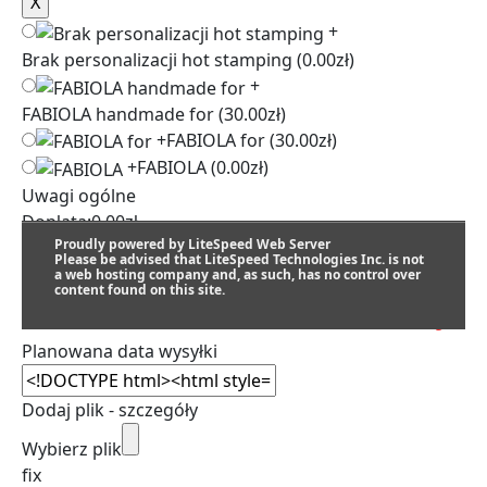
+
Brak personalizacji hot stamping
(0.00zł)
+
FABIOLA handmade for
(30.00zł)
+
FABIOLA for
(30.00zł)
+
FABIOLA
(0.00zł)
Uwagi ogólne
Dopłata:
0.00
zł
Proudly powered by LiteSpeed Web Server
Please be advised that LiteSpeed Technologies Inc. is not
a web hosting company and, as such, has no control over
content found on this site.
SZACUNKOWY TERMIN REALIZACJI:
Planowana data wysyłki
Dodaj plik - szczegóły
Wybierz plik
fix