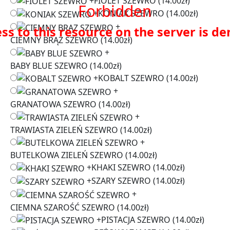
+
FIOLET SZEWRO
(14.00zł)
Forbidden
+
KONIAK SZEWRO
(14.00zł)
+
ss to this resource on the server is de
CIEMNY BRĄZ SZEWRO
(14.00zł)
+
BABY BLUE SZEWRO
(14.00zł)
+
KOBALT SZEWRO
(14.00zł)
+
GRANATOWA SZEWRO
(14.00zł)
+
TRAWIASTA ZIELEŃ SZEWRO
(14.00zł)
+
BUTELKOWA ZIELEŃ SZEWRO
(14.00zł)
+
KHAKI SZEWRO
(14.00zł)
+
SZARY SZEWRO
(14.00zł)
+
CIEMNA SZAROŚĆ SZEWRO
(14.00zł)
+
PISTACJA SZEWRO
(14.00zł)