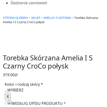
Śledzenie zamówień
~
~
~
Torebka Skórzana
STRONA GŁÓWNA
SKLEP
AMELIA I S GOTOWA
Amelia I S Czarny CroCo połysk
Torebka Skórzana Amelia I S
Czarny CroCo połysk
319.00
zł
Kolor i rodzaj skóry
*
...
WYBIERZ
+