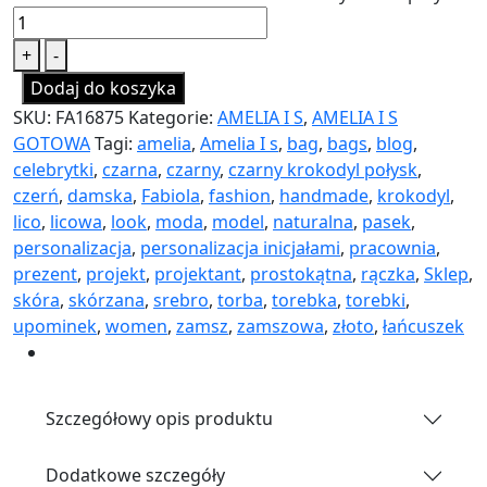
+
-
Dodaj do koszyka
SKU:
FA16875
Kategorie:
AMELIA I S
,
AMELIA I S
GOTOWA
Tagi:
amelia
,
Amelia I s
,
bag
,
bags
,
blog
,
celebrytki
,
czarna
,
czarny
,
czarny krokodyl połysk
,
czerń
,
damska
,
Fabiola
,
fashion
,
handmade
,
krokodyl
,
lico
,
licowa
,
look
,
moda
,
model
,
naturalna
,
pasek
,
personalizacja
,
personalizacja inicjałami
,
pracownia
,
prezent
,
projekt
,
projektant
,
prostokątna
,
rączka
,
Sklep
,
skóra
,
skórzana
,
srebro
,
torba
,
torebka
,
torebki
,
upominek
,
women
,
zamsz
,
zamszowa
,
złoto
,
łańcuszek
Szczegółowy opis produktu
Dodatkowe szczegóły