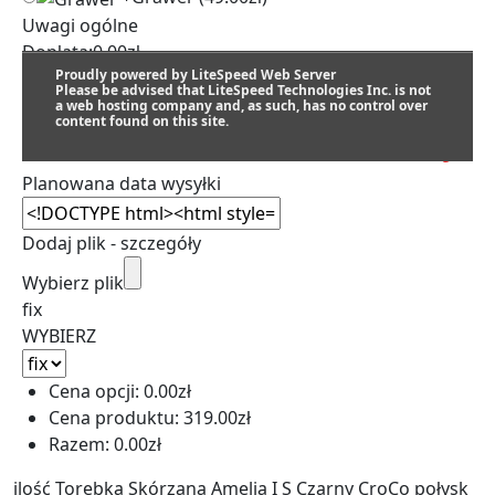
Uwagi ogólne
Dopłata:
0.00
zł
Proudly powered by LiteSpeed Web Server
Please be advised that LiteSpeed Technologies Inc. is not
a web hosting company and, as such, has no control over
content found on this site.
SZACUNKOWY TERMIN REALIZACJI:
Planowana data wysyłki
Dodaj plik - szczegóły
Wybierz plik
fix
WYBIERZ
Cena opcji:
0.00
zł
Cena produktu:
319.00
zł
Razem:
0.00
zł
ilość Torebka Skórzana Amelia I S Czarny CroCo połysk