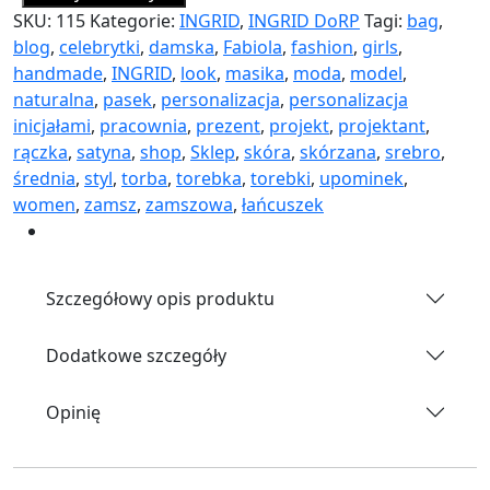
SKU:
115
Kategorie:
INGRID
,
INGRID DoRP
Tagi:
bag
,
blog
,
celebrytki
,
damska
,
Fabiola
,
fashion
,
girls‬
,
handmade
,
INGRID
,
look
,
masika
,
moda
,
model
,
naturalna
,
pasek
,
personalizacja
,
personalizacja
inicjałami
,
pracownia
,
prezent
,
projekt
,
projektant
,
rączka
,
satyna‬
,
shop‬‪
,
Sklep
,
skóra
,
skórzana
,
srebro
,
średnia
,
styl‬
,
torba
,
torebka
,
torebki
,
upominek
,
women
,
zamsz
,
zamszowa
,
łańcuszek
Szczegółowy opis produktu
Dodatkowe szczegóły
Opinię