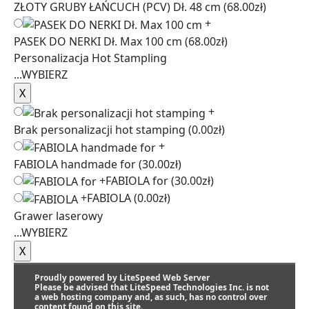
ZŁOTY GRUBY ŁAŃCUCH (PCV) Dł. 48 cm
(68.00zł)
+
PASEK DO NERKI Dł. Max 100 cm
(68.00zł)
Personalizacja Hot Stampling
...
WYBIERZ
+
Brak personalizacji hot stamping
(0.00zł)
+
FABIOLA handmade for
(30.00zł)
+
FABIOLA for
(30.00zł)
+
FABIOLA
(0.00zł)
Grawer laserowy
...
WYBIERZ
+
Proudly powered by LiteSpeed Web Server
Brak graweru laserowego
(0.00zł)
Please be advised that LiteSpeed Technologies Inc. is not
a web hosting company and, as such, has no control over
+
Grawer
(49.00zł)
content found on this site.