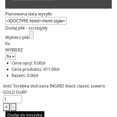
SZACUNKOWY TERMIN REALIZACJI:
Planowana data wysyłki
Dodaj plik - szczegóły
Wybierz plik
fix
WYBIERZ
Cena opcji:
0.00
zł
Cena produktu:
411.00
zł
Razem:
0.00
zł
ilość Torebka skórzana INGRID black classic szewro
GOLD DoRP
+
-
Dodaj do koszyka