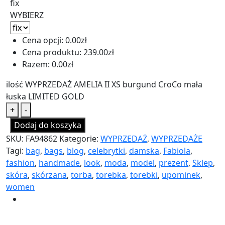
fix
WYBIERZ
Cena opcji:
0.00
zł
Cena produktu:
239.00
zł
Razem:
0.00
zł
ilość WYPRZEDAŻ AMELIA II XS burgund CroCo mała
łuska LIMITED GOLD
+
-
Dodaj do koszyka
SKU:
FA94862
Kategorie:
WYPRZEDAŻ
,
WYPRZEDAŻE
Tagi:
bag
,
bags
,
blog
,
celebrytki
,
damska
,
Fabiola
,
fashion
,
handmade
,
look
,
moda
,
model
,
prezent
,
Sklep
,
skóra
,
skórzana
,
torba
,
torebka
,
torebki
,
upominek
,
women