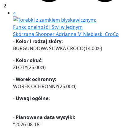
2
×
Skórzana Shopper Adrianna M Niebieski CroCo
- Kolor i rodzaj skóry:
BURGUNDOWA ŚLIWKA CROCO
(
14.00
zł
)
- Kolor okuć:
ZŁOTY
(
25.00
zł
)
- Worek ochronny:
WOREK OCHRONNY
(
25.00
zł
)
- Uwagi ogólne:
- Planowana data wysyłki:
"2026-08-18"