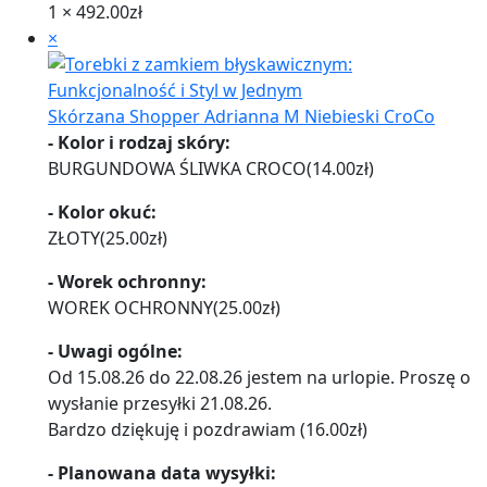
1 ×
492.00
zł
×
Skórzana Shopper Adrianna M Niebieski CroCo
- Kolor i rodzaj skóry:
BURGUNDOWA ŚLIWKA CROCO
(
14.00
zł
)
- Kolor okuć:
ZŁOTY
(
25.00
zł
)
- Worek ochronny:
WOREK OCHRONNY
(
25.00
zł
)
- Uwagi ogólne:
Od 15.08.26 do 22.08.26 jestem na urlopie. Proszę o
wysłanie przesyłki 21.08.26.
Bardzo dziękuję i pozdrawiam
(
16.00
zł
)
- Planowana data wysyłki: