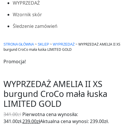
WYPRZEDAŻ
Wzornik skór
Śledzenie zamówień
~
~
~
WYPRZEDAŻ AMELIA II XS
STRONA GŁÓWNA
SKLEP
WYPRZEDAŻ
burgund CroCo mała łuska LIMITED GOLD
Promocja!
WYPRZEDAŻ AMELIA II XS
burgund CroCo mała łuska
LIMITED GOLD
341.00
zł
Pierwotna cena wynosiła:
341.00zł.
239.00
zł
Aktualna cena wynosi: 239.00zł.