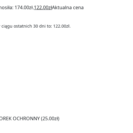
siła: 174.00zł.
122.00
zł
Aktualna cena
 ciągu ostatnich 30 dni to:
122.00
zł
.
OREK OCHRONNY
(25.00zł)