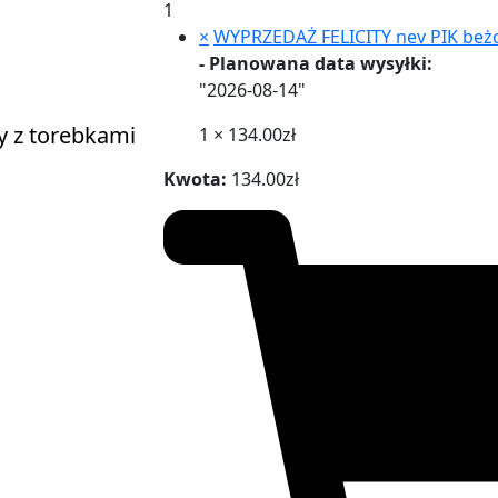
1
×
WYPRZEDAŻ FELICITY nev PIK beż
- Planowana data wysyłki:
"2026-08-14"
1 ×
134.00
zł
Kwota:
134.00
zł