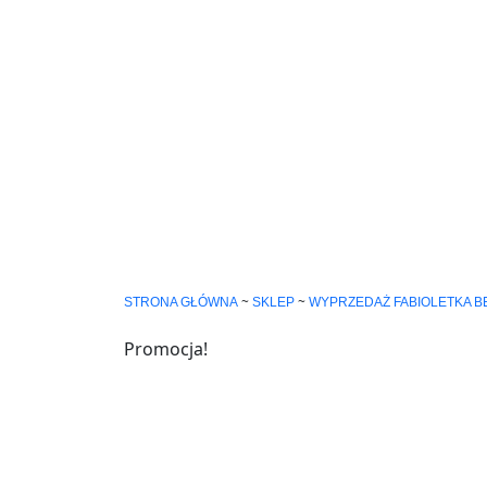
~
~
STRONA GŁÓWNA
SKLEP
WYPRZEDAŻ FABIOLETKA B
Promocja!