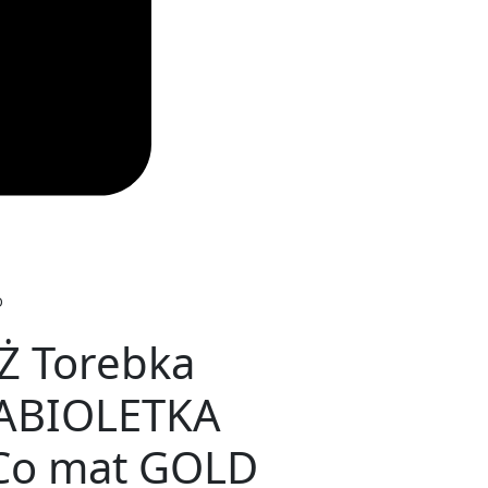
D
 Torebka
FABIOLETKA
oCo mat GOLD