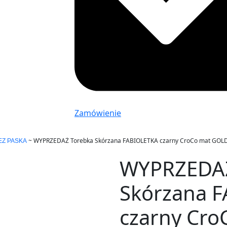
Zamówienie
~
WYPRZEDAŻ Torebka Skórzana FABIOLETKA czarny CroCo mat GOL
EZ PASKA
WYPRZEDAŻ
Skórzana 
czarny Cr