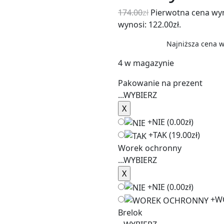
174.00
zł
Pierwotna cena wyno
wynosi: 122.00zł.
Najniższa cena w
4 w magazynie
Pakowanie na prezent
...
WYBIERZ
+
NIE
(0.00zł)
+
TAK
(19.00zł)
Worek ochronny
...
WYBIERZ
+
NIE
(0.00zł)
+
W
Brelok