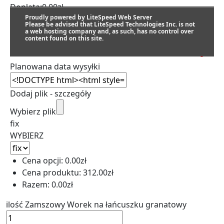
Dopłata:
0.00
zł
Proudly powered by LiteSpeed Web Server
Please be advised that LiteSpeed Technologies Inc. is not
a web hosting company and, as such, has no control over
content found on this site.
SZACUNKOWY TERMIN REALIZACJI:
Planowana data wysyłki
Dodaj plik - szczegóły
Wybierz plik
fix
WYBIERZ
Cena opcji:
0.00
zł
Cena produktu:
312.00
zł
Razem:
0.00
zł
ilość Zamszowy Worek na łańcuszku granatowy