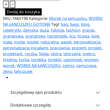
+
-
Dodaj do koszyka
SKU:
FA65198
Kategorie:
Worek na łańcuszku
,
WOREK
NA ŁAŃCUSZKU GOTOWA
Tagi:
bag
,
bags
,
blog
,
celebrytki
,
damska
,
duża
,
Fabiola
,
fashion
,
granat
,
granatowa
,
granatowy
,
handmade
,
lico
,
licowa
,
look
,
mała
,
moda
,
model
,
naturalna
,
pasek
,
personalizacja
,
personalizacja inicjałami
,
pracownia
,
prezent
,
projekt
,
projektant
,
rączka
,
Sklep
,
skóra
,
skórzana
,
srebro
,
średnia
,
torba
,
torebka
,
torebki
,
upominek
,
women
,
worek
,
WOREK NA ŁAŃCUSZKU
,
zamsz
,
zamszowa
,
złoto
,
łańcuszek
Szczegółowy opis produktu
Dodatkowe szczegóły