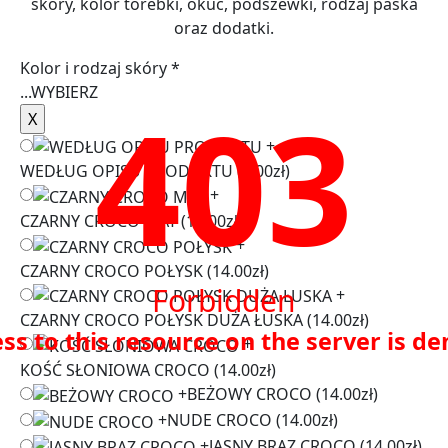
skóry, kolor torebki, okuć, podszewki, rodzaj paska
oraz dodatki.
Kolor i rodzaj skóry
*
...
WYBIERZ
403
+
WEDŁUG OPISU PRODUKTU
(0.00zł)
+
CZARNY CROCO MAT
(14.00zł)
+
CZARNY CROCO POŁYSK
(14.00zł)
Forbidden
+
CZARNY CROCO POŁYSK DUŻA ŁUSKA
(14.00zł)
ss to this resource on the server is de
+
KOŚĆ SŁONIOWA CROCO
(14.00zł)
+
BEŻOWY CROCO
(14.00zł)
+
NUDE CROCO
(14.00zł)
+
JASNY BRĄZ CROCO
(14.00zł)