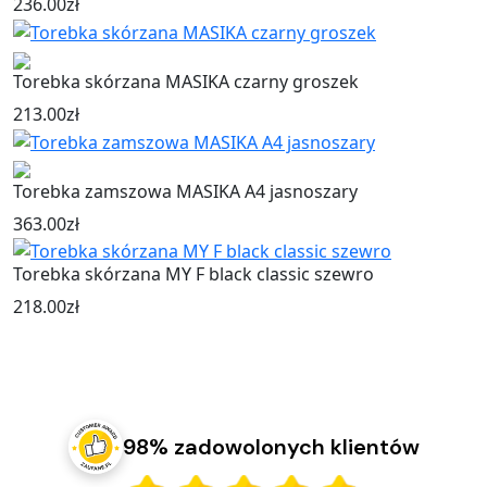
236.00
zł
Torebka skórzana MASIKA czarny groszek
213.00
zł
Torebka zamszowa MASIKA A4 jasnoszary
363.00
zł
Torebka skórzana MY F black classic szewro
218.00
zł
98% zadowolonych klientów