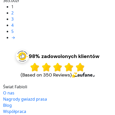
363.00
zł
1
2
3
4
5
→
98% zadowolonych klientów
(Based on 350 Reviews)
Świat Fabioli
O nas
Nagrody gwiazd prasa
Blog
Współpraca