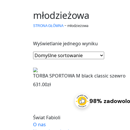
młodzieżowa
~
młodzieżowa
STRONA GŁÓWNA
Wyświetlanie jednego wyniku
TORBA SPORTOWA M black classic szewro
631.00
zł
98% zadowolo
Świat Fabioli
O nas