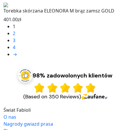
Torebka skórzana ELEONORA M brąz zamsz GOLD
401.00
zł
1
2
3
4
→
98% zadowolonych klientów
(Based on 350 Reviews)
Świat Fabioli
O nas
Nagrody gwiazd prasa