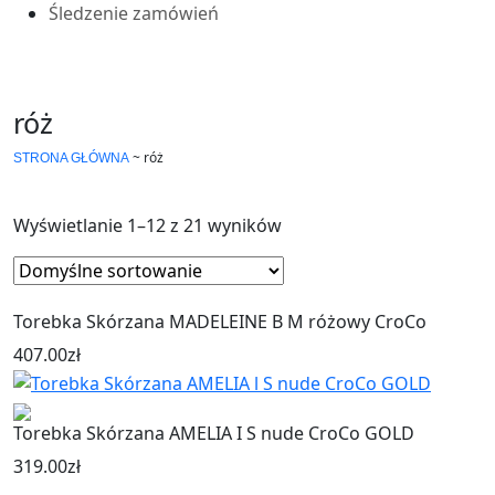
Śledzenie zamówień
róż
~
róż
STRONA GŁÓWNA
Wyświetlanie 1–12 z 21 wyników
Torebka Skórzana MADELEINE B M różowy CroCo
407.00
zł
Torebka Skórzana AMELIA I S nude CroCo GOLD
319.00
zł