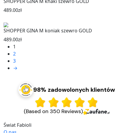
SHOPPER GINA M khaki szewro GOLD
489.00
zł
SHOPPER GINA M koniak szewro GOLD
489.00
zł
1
2
3
→
98% zadowolonych klientów
(Based on 350 Reviews)
Świat Fabioli
O nas