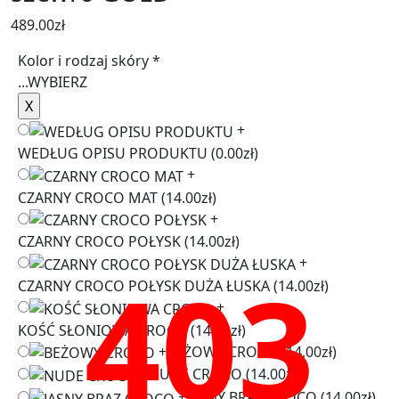
489.00
zł
Kolor i rodzaj skóry
*
...
WYBIERZ
+
WEDŁUG OPISU PRODUKTU
(0.00zł)
+
CZARNY CROCO MAT
(14.00zł)
+
CZARNY CROCO POŁYSK
(14.00zł)
+
403
CZARNY CROCO POŁYSK DUŻA ŁUSKA
(14.00zł)
+
KOŚĆ SŁONIOWA CROCO
(14.00zł)
+
BEŻOWY CROCO
(14.00zł)
+
NUDE CROCO
(14.00zł)
+
JASNY BRĄZ CROCO
(14.00zł)