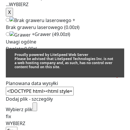
...
WYBIERZ
+
Brak graweru laserowego
(0.00zł)
+
Grawer
(49.00zł)
Uwagi ogólne
Dopłata:
0.00
zł
Proudly powered by LiteSpeed Web Server
Please be advised that LiteSpeed Technologies Inc. is not
a web hosting company and, as such, has no control over
content found on this site.
SZACUNKOWY TERMIN REALIZACJI:
Planowana data wysyłki
Dodaj plik - szczegóły
Wybierz plik
fix
WYBIERZ