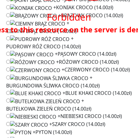
+
KONIAK CROCO
(14.00zł)
Forbidden
+
BRĄZOWY CROCO
(14.00zł)
+
ss to this resource on the server is de
CIEMNY BRĄZ CROCO
(14.00zł)
+
PUDROWY RÓŻ CROCO
(14.00zł)
+
PĄSOWY CROCO
(14.00zł)
+
RÓŻOWY CROCO
(14.00zł)
+
CZERWONY CROCO
(14.00zł)
+
BURGUNDOWA ŚLIWKA CROCO
(14.00zł)
+
BLUE KHAKI CROCO
(14.00zł)
+
BUTELKOWA ZIELEŃ CROCO
(14.00zł)
+
NIEBIESKI CROCO
(14.00zł)
+
SZARY CROCO
(14.00zł)
+
PYTON
(14.00zł)