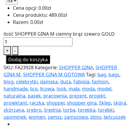
Cena opcji:
0.00
zł
Cena produktu:
489.00
zł
Razem:
0.00
zł
ilość SHOPPER GINA M ciemny brąz szewro GOLD
+
-
Dodaj do koszyka
SKU:
FA23928
Kategorie:
SHOPPER GINA
,
SHOPPER
GINA M
,
SHOPPER GINA M GOTOWA
Tagi:
bag
,
bags
,
blog
,
celebrytki
,
damska
,
duża
,
Fabiola
,
fashion
,
handmade
,
lico
,
licowa
,
look
,
mała
,
moda
,
model
,
naturalna
,
pasek
,
pracownia
,
prezent
,
projekt
,
projektant
,
rączka
,
shopper
,
shopper gina
,
Sklep
,
skóra
,
skórzana
,
srebro
,
średnia
,
torba
,
torebka
,
torebki
,
upominek
,
women
,
zamsz
,
zamszowa
,
złoto
,
łańcuszek